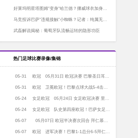
好莱坞明星塔图姆"变身"哈兰德？挪威球衣加身引爆世界杯看台
马竞投诉巴萨"违规接触"小蜘蛛？记者：纯属无稽之谈
武磊解说揭秘：葡萄牙队流畅运转的隐形功臣
热门足球比赛录像/集锦
05-31
欧冠
05月31日 欧冠决赛 巴黎圣日耳曼vs阿森纳 全场录像
05-31
欧冠
卫冕欧冠！巴黎点球大战5-4击败阿森纳夺冠 加布里埃尔、埃泽失点
05-24
女足欧冠
05月24日 女足欧冠决赛 里昂女足vs巴塞罗那女足 全场录像
05-24
女足欧冠
队史第四座欧冠！巴萨女足4-0里昂女足 帕乔尔萨尔玛均两射一传
05-07
05月07日 欧冠半决赛次回合 拜仁慕尼黑vs巴黎圣日耳曼 全场录像
05-07
欧冠
进军决赛！巴黎1-1总分6-5拜仁将战阿森纳 登贝莱闪击凯恩破门