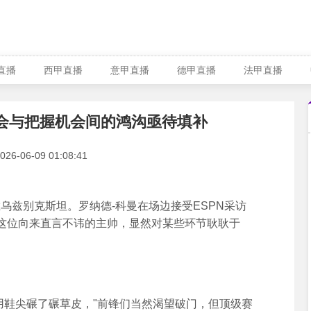
A直播
西甲直播
意甲直播
德甲直播
法甲直播
会与把握机会间的鸿沟亟待填补
-06-09 01:08:41
兹别克斯坦。罗纳德-科曼在场边接受ESPN采访
这位向来直言不讳的主帅，显然对某些环节耿耿于
鞋尖碾了碾草皮，"前锋们当然渴望破门，但顶级赛