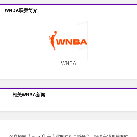
WNBA联赛简介
WNBA
相关WNBA新闻
24直播网【moon]】是专业的欧冠直播平台，提供高清免费的欧