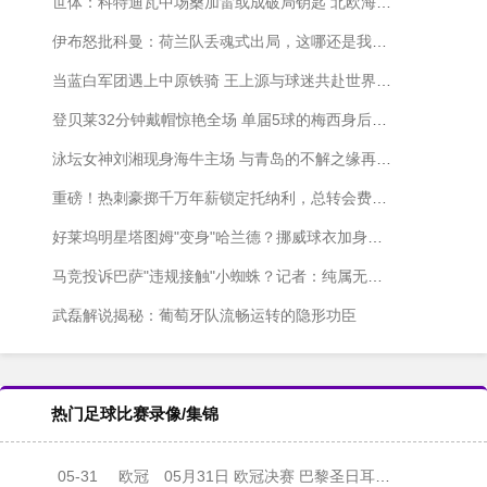
世体：科特迪瓦中场桑加雷或成破局钥匙 北欧海盗需警惕这堵"移动城墙"
伊布怒批科曼：荷兰队丢魂式出局，这哪还是我认识的橙衣军团？
当蓝白军团遇上中原铁骑 王上源与球迷共赴世界杯狂欢夜
登贝莱32分钟戴帽惊艳全场 单届5球的梅西身后藏着多少传奇？
泳坛女神刘湘现身海牛主场 与青岛的不解之缘再添新篇
重磅！热刺豪掷千万年薪锁定托纳利，总转会费或超1亿镑
好莱坞明星塔图姆"变身"哈兰德？挪威球衣加身引爆世界杯看台
马竞投诉巴萨"违规接触"小蜘蛛？记者：纯属无稽之谈
武磊解说揭秘：葡萄牙队流畅运转的隐形功臣
热门足球比赛录像/集锦
05-31
欧冠
05月31日 欧冠决赛 巴黎圣日耳曼vs阿森纳 全场录像