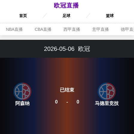
欧冠直播
首页
足球
篮球
NBA直播
CBA直播
西甲直播
意甲直播
德甲直
2026-05-06
欧冠
已结束
0
-
0
阿森纳
马德里竞技