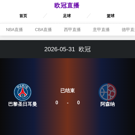
欧冠直播
首页
足球
篮球
NBA直播
CBA直播
西甲直播
意甲直播
德甲直
2026-05-31
欧冠
已结束
0
-
0
巴黎圣日耳曼
阿森纳