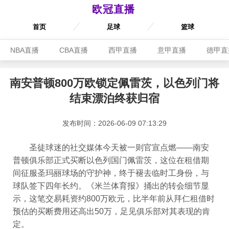
欧冠直播
首页
足球
篮球
NBA直播
CBA直播
西甲直播
意甲直播
德甲直
南安普顿800万欧锁定佩雷茨，以色列门将
结束漂泊终获归宿
发布时间：2026-06-09 07:13:29
圣徒球迷的社交媒体今天被一则官宣点燃——南安
普顿俱乐部正式买断以色列国门佩雷茨，这位在租借期
间征服圣玛丽球场的守护神，终于褪去临时工身份，与
球队签下四年长约。《米兰体育报》捅出的转会细节显
示，这笔交易耗资约800万欧元，比半年前从拜仁租借时
预估的买断费用还高出50万，足见俱乐部对其表现的肯
定。