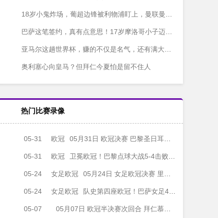
18岁小鬼炸场，葡超边锋被利物浦盯上，曼联曼城拜仁抢成一锅粥
巴萨这笔签约，真有点意思！17岁摩洛哥小子迈穆尼，人称“左脚版布斯克茨”
亚马尔这趟世界杯，赚的不仅是名气，还有满大街的广告牌
奥利塞心向皇马？但拜仁今夏怕是留不住人
热门比赛录像
05-31
欧冠
05月31日 欧冠决赛 巴黎圣日耳曼vs阿森纳 全场录像
05-31
欧冠
卫冕欧冠！巴黎点球大战5-4击败阿森纳夺冠 加布里埃尔、埃泽失点
05-24
女足欧冠
05月24日 女足欧冠决赛 里昂女足vs巴塞罗那女足 全场录像
05-24
女足欧冠
队史第四座欧冠！巴萨女足4-0里昂女足 帕乔尔萨尔玛均两射一传
05-07
05月07日 欧冠半决赛次回合 拜仁慕尼黑vs巴黎圣日耳曼 全场录像