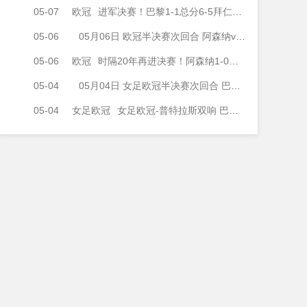
05-07
欧冠
进军决赛！巴黎1-1总分6-5拜仁将战阿森纳 登贝莱闪击凯恩破门
05-06
05月06日 欧冠半决赛次回合 阿森纳vs马德里竞技 全场录像
05-06
欧冠
时隔20年再进决赛！阿森纳1-0马竞总比分2-1晋级 萨卡制胜
05-04
05月04日 女足欧冠半决赛次回合 巴塞罗那女足vs拜仁慕尼黑女足 全场录像
05-04
女足欧冠
女足欧冠-普特拉斯双响 巴萨两回合5-3淘汰拜仁晋级决赛