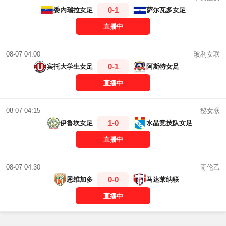
0-1
委内瑞拉女足
萨尔瓦多女足
直播中
玻利女联
08-07 04:00
0-1
宾托大学生女足
阿斯特女足
直播中
秘女联
08-07 04:15
1-0
伊鲁坎女足
水晶竞技队女足
直播中
哥伦乙
08-07 04:30
0-0
恩维加多
马达莱纳联
直播中