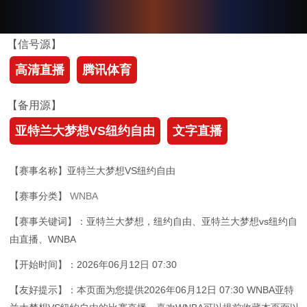
【信号源】
高清直播
腾讯体育
【备用源】
亚特兰大梦想VS纽约自由
文字直播
【赛事名称】亚特兰大梦想VS纽约自由
【赛事分类】
WNBA
【赛事关键词】：亚特兰大梦想，纽约自由、亚特兰大梦想vs纽约自
由直播、WNBA
【开始时间】：2026年06月12日 07:30
【友好提示】：本页面为您提供2026年06月12日 07:30 WNBA亚特