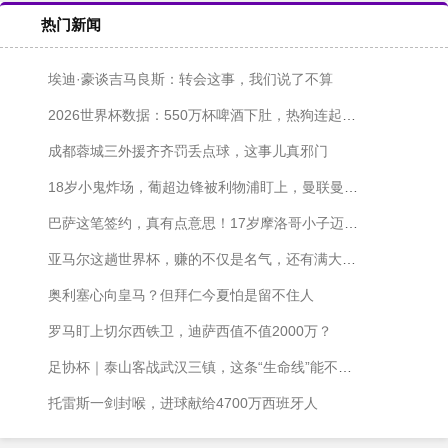
热门新闻
埃迪·豪谈吉马良斯：转会这事，我们说了不算
2026世界杯数据：550万杯啤酒下肚，热狗连起来135公里
成都蓉城三外援齐齐罚丢点球，这事儿真邪门
18岁小鬼炸场，葡超边锋被利物浦盯上，曼联曼城拜仁抢成一锅粥
巴萨这笔签约，真有点意思！17岁摩洛哥小子迈穆尼，人称“左脚版布斯克茨”
亚马尔这趟世界杯，赚的不仅是名气，还有满大街的广告牌
奥利塞心向皇马？但拜仁今夏怕是留不住人
罗马盯上切尔西铁卫，迪萨西值不值2000万？
足协杯｜泰山客战武汉三镇，这条“生命线”能不能保住？
托雷斯一剑封喉，进球献给4700万西班牙人