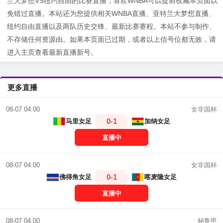
兰大梦想VS纽约自由的比赛直播，喜欢WNBA可以提前收藏本页面以
免错过直播。本站还为您提供相关WNBA直播、亚特兰大梦想直播、
纽约自由直播以及两队历史交锋、最新比赛赛程。本站不参与制作、
不存储任何资源由。如果本页面已过期，或者以上信号位都无效，请
进入主页查看最新直播新号。
更多直播
女非国杯
08-07 04:00
0-1
马里女足
加纳女足
直播中
女非国杯
08-07 04:00
0-1
佛得角女足
喀麦隆女足
直播中
秘鲁甲
08-07 04:00