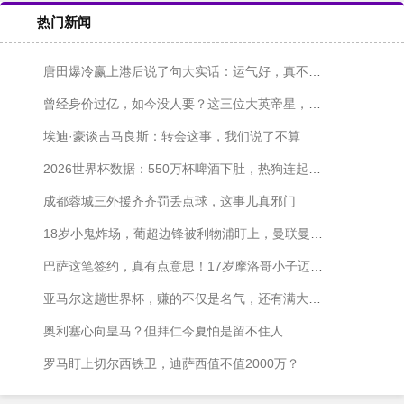
热门新闻
唐田爆冷赢上港后说了句大实话：运气好，真不是谦虚
曾经身价过亿，如今没人要？这三位大英帝星，真让人唏嘘
埃迪·豪谈吉马良斯：转会这事，我们说了不算
2026世界杯数据：550万杯啤酒下肚，热狗连起来135公里
成都蓉城三外援齐齐罚丢点球，这事儿真邪门
18岁小鬼炸场，葡超边锋被利物浦盯上，曼联曼城拜仁抢成一锅粥
巴萨这笔签约，真有点意思！17岁摩洛哥小子迈穆尼，人称“左脚版布斯克茨”
亚马尔这趟世界杯，赚的不仅是名气，还有满大街的广告牌
奥利塞心向皇马？但拜仁今夏怕是留不住人
罗马盯上切尔西铁卫，迪萨西值不值2000万？