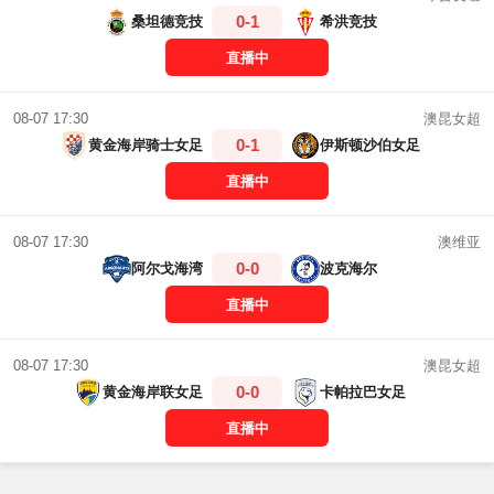
0-1
桑坦德竞技
希洪竞技
直播中
澳昆女超
08-07 17:30
0-1
黄金海岸骑士女足
伊斯顿沙伯女足
直播中
澳维亚
08-07 17:30
0-0
阿尔戈海湾
波克海尔
直播中
澳昆女超
08-07 17:30
0-0
黄金海岸联女足
卡帕拉巴女足
直播中