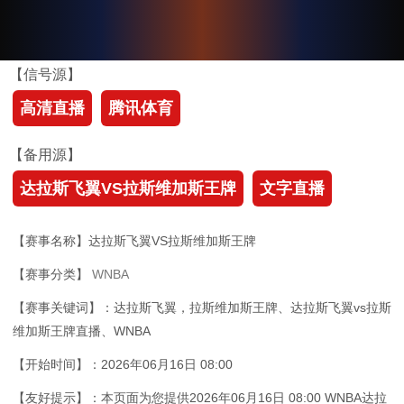
【信号源】
高清直播
腾讯体育
【备用源】
达拉斯飞翼VS拉斯维加斯王牌
文字直播
【赛事名称】达拉斯飞翼VS拉斯维加斯王牌
【赛事分类】
WNBA
【赛事关键词】：达拉斯飞翼，拉斯维加斯王牌、达拉斯飞翼vs拉斯
维加斯王牌直播、WNBA
【开始时间】：2026年06月16日 08:00
【友好提示】：本页面为您提供2026年06月16日 08:00 WNBA达拉