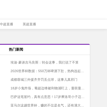
中超直播
英超直播
热门新闻
埃迪·豪谈吉马良斯：转会这事，我们说了不算
2026世界杯数据：550万杯啤酒下肚，热狗连起来135公里
成都蓉城三外援齐齐罚丢点球，这事儿真邪门
18岁小鬼炸场，葡超边锋被利物浦盯上，曼联曼城拜仁抢成一锅粥
巴萨这笔签约，真有点意思！17岁摩洛哥小子迈穆尼，人称“左脚版布斯克茨”
亚马尔这趟世界杯，赚的不仅是名气，还有满大街的广告牌