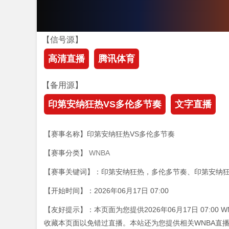
【信号源】
高清直播
腾讯体育
【备用源】
印第安纳狂热VS多伦多节奏
文字直播
【赛事名称】印第安纳狂热VS多伦多节奏
【赛事分类】
WNBA
【赛事关键词】：印第安纳狂热，多伦多节奏、印第安纳狂热
【开始时间】：2026年06月17日 07:00
【友好提示】：本页面为您提供2026年06月17日 07:0
收藏本页面以免错过直播。本站还为您提供相关WNBA直