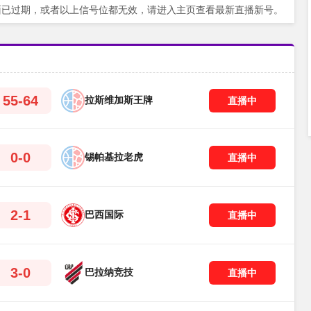
面已过期，或者以上信号位都无效，请进入主页查看最新直播新号。
55-64
拉斯维加斯王牌
直播中
0-0
锡帕基拉老虎
直播中
2-1
巴西国际
直播中
3-0
巴拉纳竞技
直播中